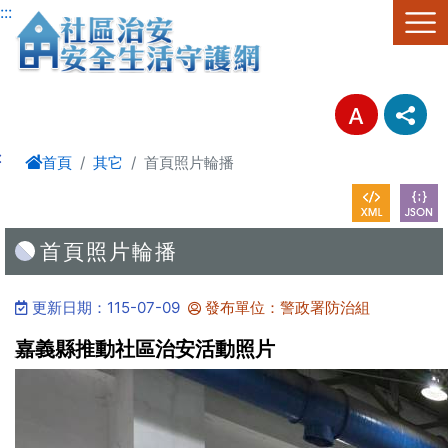
跳至主要內容區塊
:::
:
首頁
其它
首頁照片輪播
首頁照片輪播
更新日期：115-07-09
發布單位：警政署防治組
嘉義縣推動社區治安活動照片